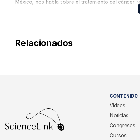
México, nos habla sobre el tratamiento del cáncer r
inmunoterapia (nivolumab + ipilimumab).
Relacionados
CONTENIDO
Videos
Noticias
Congresos
Cursos