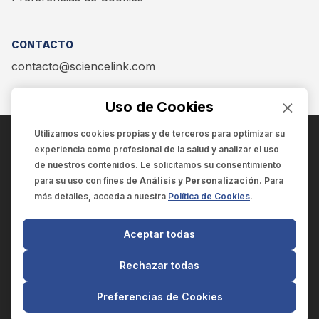
CONTACTO
contacto@sciencelink.com
Uso de Cookies
Utilizamos cookies propias y de terceros para optimizar su
experiencia como
profesional de la salud
y analizar el uso
ENCUÉNTRANOS EN:
de nuestros contenidos. Le solicitamos su consentimiento
para su uso con fines de
Análisis y Personalización
. Para
más detalles, acceda a nuestra
Política de Cookies
.
© 2025 SCIENCELINK
- Derechos reservados
Aceptar todas
SCIENCELINK
by
SCILINK COMUNICACIÓN CIENTÍFICA SC
Rechazar todas
El contenido y la información de este sitio web es exclusivo
para profesionales de la salud.
Preferencias de Cookies